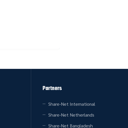
Partners
Share-Net International
Share-Net Netherlands
Share-Net Bangladesh