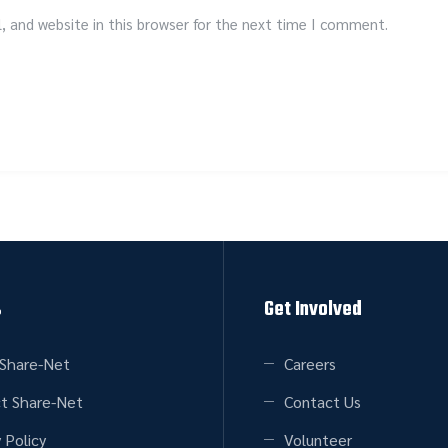
 and website in this browser for the next time I comment.
s
Get Involved
Share-Net
Careers
t Share-Net
Contact Us
 Policy
Volunteer