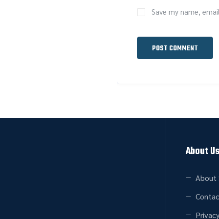
Save my name, email,
About U
About 
Contac
Privacy