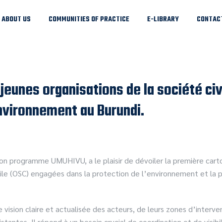
ABOUT US
COMMUNITIES OF PRACTICE
E-LIBRARY
CONTAC
jeunes organisations de la société ci
nvironnement au Burundi.
son programme UMUHIVU, a le plaisir de dévoiler la première cart
vile (OSC) engagées dans la protection de l’environnement et la p
e vision claire et actualisée des acteurs, de leurs zones d’interv
stantes. Il répond à un besoin crucial de coordination et de visi