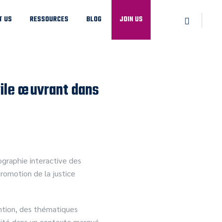
T US
RESSOURCES
BLOG
JOIN US
vile œuvrant dans
ographie interactive des
romotion de la justice
ention, des thématiques
bilité dans un contexte marqué