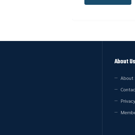
About U
About 
Contac
Privacy
Membe