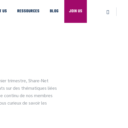
T US
RESSOURCES
BLOG
JOIN US
ier trimestre, Share-Net
ats sur des thématiques liées
sage continu de nos membres
us curieux de savoir les