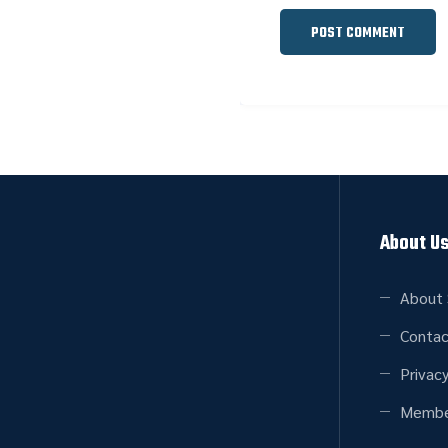
About U
About 
Contac
Privacy
Membe