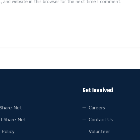
 and website in this browser for the next time I comment.
s
Get Involved
Share-Net
Careers
t Share-Net
Contact Us
 Policy
Volunteer