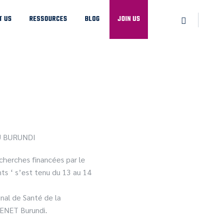
T US
RESSOURCES
BLOG
JOIN US
U BURUNDI
cherches financées par le
ts ‘ s’est tenu du 13 au 14
nal de Santé de la
RENET Burundi.