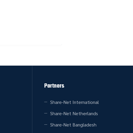
Partners
Share-Net International
Share-Net Netherlands
Share-Net Bangladesh