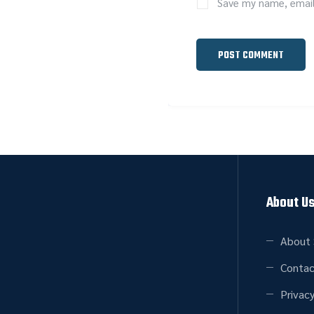
Save my name, email,
About U
About 
Contac
Privacy