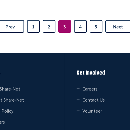
Prev
1
2
3
4
5
Next
s
Get Involved
Share-Net
Careers
t Share-Net
Contact Us
 Policy
Volunteer
rs