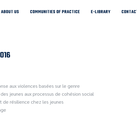
ABOUT US
COMMUNITIES OF PRACTICE
E-LIBRARY
CONTAC
2016
s
ponse aux violences basées sur le genre
des jeunes aux processus de cohésion social
et de résilience chez les jeunes
age