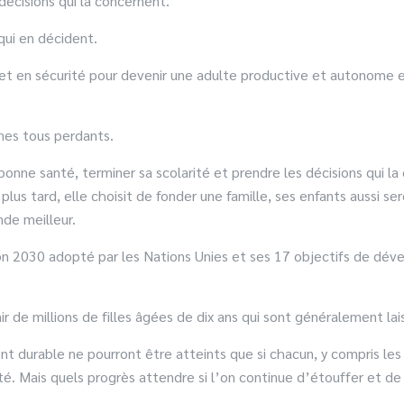
 décisions qui la concernent.
 qui en décident.
t en sécurité pour devenir une adulte productive et autonome es
mmes tous perdants.
n bonne santé, terminer sa scolarité et prendre les décisions qui l
plus tard, elle choisit de fonder une famille, ses enfants aussi ser
nde meilleur.
 2030 adopté par les Nations Unies et ses 17 objectifs de dév
r de millions de filles âgées de dix ans qui sont généralement l
urable ne pourront être atteints que si chacun, y compris les fi
é. Mais quels progrès attendre si l’on continue d’étouffer et de g