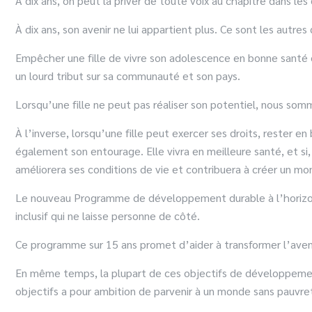
À dix ans, on peut la priver de toute voix au chapitre dans les
À dix ans, son avenir ne lui appartient plus. Ce sont les autres
Empêcher une fille de vivre son adolescence en bonne santé e
un lourd tribut sur sa communauté et son pays.
Lorsqu’une fille ne peut pas réaliser son potentiel, nous so
À l’inverse, lorsqu’une fille peut exercer ses droits, rester e
également son entourage. Elle vivra en meilleure santé, et si, 
améliorera ses conditions de vie et contribuera à créer un mo
Le nouveau Programme de développement durable à l’horizon
inclusif qui ne laisse personne de côté.
Ce programme sur 15 ans promet d’aider à transformer l’aveni
En même temps, la plupart de ces objectifs de développement d
objectifs a pour ambition de parvenir à un monde sans pauvret