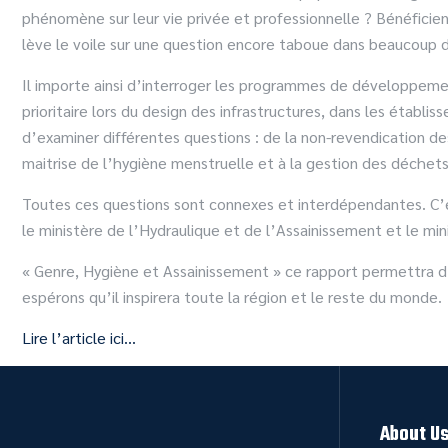
phénomène sur leur vie privée et professionnelle ? Bénéficien
lève le voile sur une question encore taboue dans beaucoup d
Il importe ainsi d’interroger les programmes de développemen
prioritaire lors du design des infrastructures, dans les établ
d’examiner différentes questions : de la non-revendication des
maitrise de l’hygiène menstruelle et à la gestion des déchets
Toutes ces questions sont connexes et interdépendantes. C’
le ministère de l’Hydraulique et de l’Assainissement et le m
« Genre, Hygiène et Assainissement » ce rapport permettra d’
espérons qu’il inspirera toute la région et le reste du monde.
Lire l’article ici…
About U