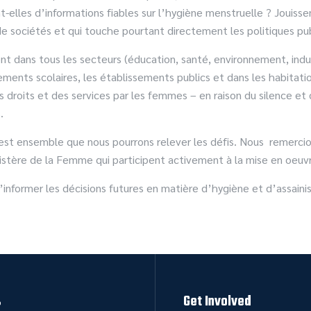
t-elles d’informations fiables sur l’hygiène menstruelle ? Jouiss
e sociétés et qui touche pourtant directement les politiques pu
t dans tous les secteurs (éducation, santé, environnement, indus
issements scolaires, les établissements publics et dans les habitat
 droits et des services par les femmes – en raison du silence et 
.
est ensemble que nous pourrons relever les défis. Nous remerc
inistère de la Femme qui participent activement à la mise en oe
informer les décisions futures en matière d’hygiène et d’assaini
s
Get Involved