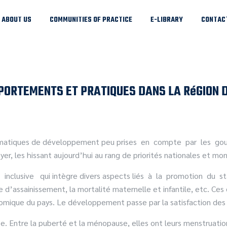
ABOUT US
COMMUNITIES OF PRACTICE
E-LIBRARY
CONTAC
MPORTEMENTS ET PRATIQUES DANS LA RéGION 
lématiques de développement peu prises en compte par les go
er, les hissant aujourd’hui au rang de priorités nationales et mon
clusive qui intègre divers aspects liés à la promotion du sta
e d’assainissement, la mortalité maternelle et infantile, etc. Ces
omique du pays. Le développement passe par la satisfaction des
e. Entre la puberté et la ménopause, elles ont leurs menstruatio