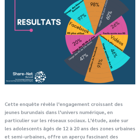
Cette enquête révèle l’engagement croissant des
jeunes burundais dans l’univers numérique, en
particulier sur les réseaux sociaux. L’étude, axée sur
les adolescents âgés de 12 à 20 ans des zones urbaines
et semi-urbaines, offre un aperçu fascinant des